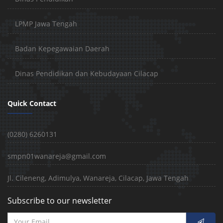
LPMP Jawa Tengah
Badan Kepegawaian Daerah
Dinas Pendidikan dan Kebudayaan Cilacap
Quick Contact
(0280) 6260131
smpn01wanareja@gmail.com
Jl. Cileneng, Adimulya, Wanareja, Cilacap, Jawa Tengah
Subscribe to our newsletter