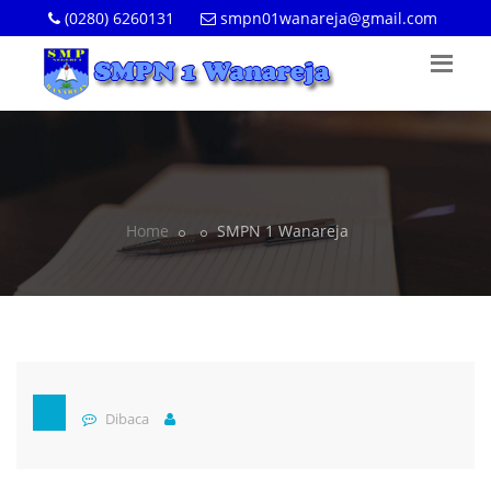
(0280) 6260131
smpn01wanareja@gmail.com
Home
SMPN 1 Wanareja
Dibaca